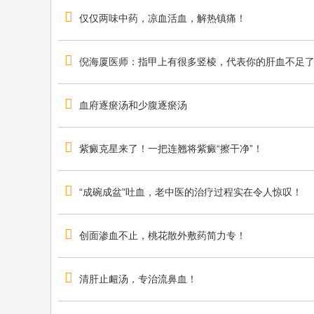
仅仅两味中药，凉血活血，解热镇痛！
倪海厦医师：指甲上有很多竖棱，代表你的肝血不足
血府逐瘀汤和少腹逐瘀汤
紫癜克星来了！一把连翘将紫癜“擦干净”！
“成碗成盆”吐血，老中医的治疗过程实在令人惊叹！
创面渗血不止，桃花散外敷药简力专！
清肝止衄汤，专治流鼻血！