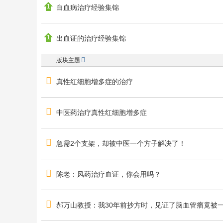
学
白血病治疗经验集锦
习
中
出血证的治疗经验集锦
医
名
版块主题
家
真性红细胞增多症的治疗
临
床
中医药治疗真性红细胞增多症
经
验
急需2个支架，却被中医一个方子解决了！
最
好
的
陈老：风药治疗血证，你会用吗？
平
台
郝万山教授：我30年前抄方时，见证了脑血管瘤竟被
！