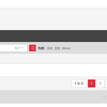
帖子
热搜:
活动
交友
discuz
搜
索
返 回
1
2