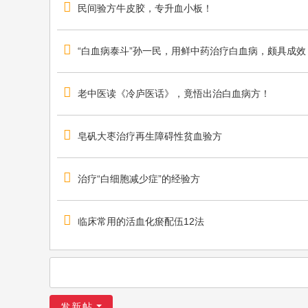
民间验方牛皮胶，专升血小板！
“白血病泰斗”孙一民，用鲜中药治疗白血病，颇具成效
老中医读《冷庐医话》，竟悟出治白血病方！
皂矾大枣治疗再生障碍性贫血验方
治疗“白细胞减少症”的经验方
临床常用的活血化瘀配伍12法
发新帖