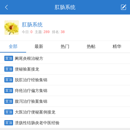
肛肠系统
肛肠系统
今日:
0
主题:
289
排名:
38
全部
最新
热门
热帖
精华
阑尾炎根治秘方
置顶
便秘验案接龙
置顶
脱肛治疗经验集锦
置顶
痔疮治疗偏方集锦
置顶
腹泻治疗验案集锦
置顶
大医治疗便秘案例接龙
置顶
溃疡性结肠炎老中医经验
置顶