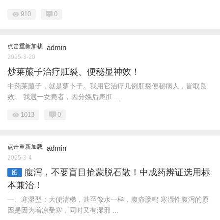
910
0
点击重新加载
admin
2025-3-20
炒莱菔子治疗肛裂、便秘显神效！
中药莱菔子，就是萝卜子。我用它治疗几例肛裂便秘病人，皆取良
效。 我遇一女患者，因分娩后患肛 ...
1013
0
点击重新加载
admin
2025-3-4
腹泻，不要盲目抢蒙脱石散！中成药辨证选用标
图
本兼治！
一、寒湿型：大便清稀，甚至像水一样，腹痛肠鸣 寒湿性腹泻的原
因是因为着凉受寒，同时又有湿邪 ...