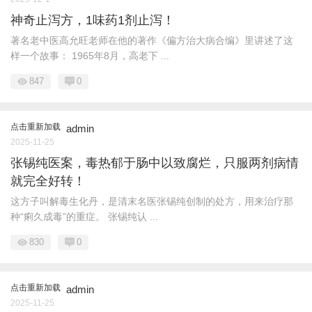
神奇止泻方，1味药1剂止泻！
著名老中医高允旺老师在他的著作《偏方治大病合编》里讲述了这
样一个故事： 1965年8月，高老下 ...
847
0
点击重新加载
admin
2025-11-25
张锡纯医案，毒热郁于肠中以致腐烂，只服两剂病情
就完全好转！
这方子叫解毒生化丹，是清末名医张锡纯创制的处方，用来治疗那
种“痢久成毒”的重症。 张锡纯认 ...
830
0
点击重新加载
admin
2025-11-25