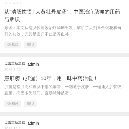
2026-4-18
从“清肠饮”到“大黄牡丹皮汤”，中医治疗肠痈的用药
与胆识
导读：本文从清肠饮速效治疗肠痈出发，解析了大剂量金银花和当
归的功效，尤其是当归不止是养血补 ...
811
0
点击重新加载
admin
2026-3-26
患肛瘘（肛漏）10年，用一味中药治愈！
肛瘘是指肛周和直肠下部的瘘管，一端通于皮肤，一端通入肛管或
直肠。病因多为肛门、直肠脓肿破溃 ...
654
0
点击重新加载
admin
2025-12-1