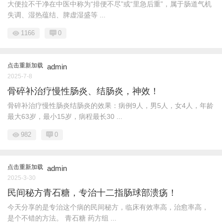
大便拉不干净在中医中称为“排便不尽”或“里急后重”，属于肠道气机
失调、湿热蕴结、脾虚湿盛等 ...
1166
0
点击重新加载
admin
2025-7-8
骨碎补治疗慢性肠炎、结肠炎，神效！
骨碎补治疗慢性肠炎结肠炎的效果：病例9人，男5人，女4人，年龄
最大63岁，最小15岁，病程最长30 ...
982
0
点击重新加载
admin
2025-3-30
民间秘方青石糖，专治十二指肠球部溃疡！
今天分享的是专治这个病的民间秘方，临床有效率高，治愈率高，
是个不错的方法。 青石糖 药方组 ...