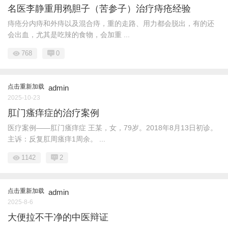
名医李静重用鸦胆子（苦参子）治疗痔疮经验
痔疮分内痔和外痔以及混合痔，重的走路、用力都会脱出，有的还
会出血，尤其是吃辣的食物，会加重 ...
768
0
点击重新加载
admin
2025-10-23
肛门瘙痒症的治疗案例
医疗案例——肛门瘙痒症 王某，女，79岁。2018年8月13日初诊。
主诉：反复肛周瘙痒1周余。 ...
1142
2
点击重新加载
admin
2025-8-6
大便拉不干净的中医辩证