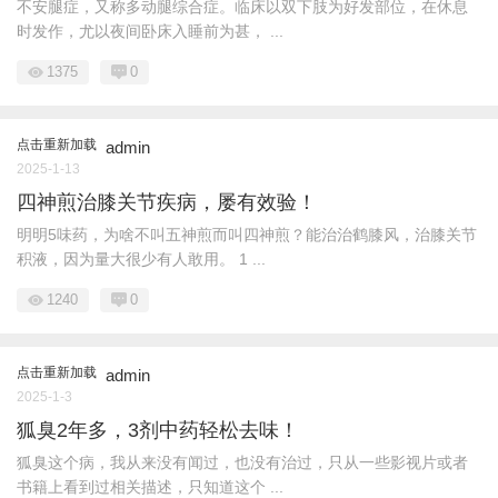
不安腿症，又称多动腿综合症。临床以双下肢为好发部位，在休息
时发作，尤以夜间卧床入睡前为甚， ...
1375
0
点击重新加载
admin
2025-1-13
四神煎治膝关节疾病，屡有效验！
明明5味药，为啥不叫五神煎而叫四神煎？能治治鹤膝风，治膝关节
积液，因为量大很少有人敢用。 1 ...
1240
0
点击重新加载
admin
2025-1-3
狐臭2年多，3剂中药轻松去味！
狐臭这个病，我从来没有闻过，也没有治过，只从一些影视片或者
书籍上看到过相关描述，只知道这个 ...