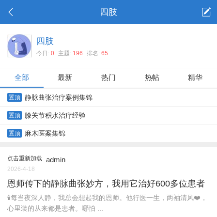
四肢
四肢
今日:
0
主题:
196
排名:
65
全部
最新
热门
热帖
精华
静脉曲张治疗案例集锦
置顶
膝关节积水治疗经验
置顶
麻木医案集锦
置顶
点击重新加载
admin
2026-4-18
恩师传下的静脉曲张妙方，我用它治好600多位患者
🕯️每当夜深人静，我总会想起我的恩师。他行医一生，两袖清风❤️，
心里装的从来都是患者。哪怕 ...