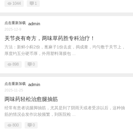
1044
1
点击重新加载
admin
2025-12-9
关节炎有奇方，两味草药胜专科治疗！
方法：新鲜小蓟2份，蓖麻子1份去皮，捣成膏，均匀敷于关节上，
厚度约五分硬币厚，外用塑料薄膜包 ...
898
0
点击重新加载
admin
2025-11-25
两味药轻松治愈腿抽筋
经常有患者说腿脚抽筋，尤其是到了阴雨天或者受凉以后，这种抽
筋的情况会发作比较频繁，到医院检 ...
800
0