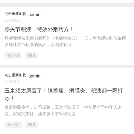
点击重新加载
admin
2026-3-26
膝关节积液，特效外敷药方！
拜读无锡名医徐书老师的《专病特效方》一书，徐老师讲到他临床
发现膝关节积液的病人，容易伴有口 ...
648
0
点击重新加载
admin
2026-2-4
玉米须太厉害了！膝盖痛、滑膜炎、积液都一网打
尽！
膝盖肿胀疼痛，走不成路，工作也耽误了，特别是对于中年人来
说，家庭的支柱，如果膝关节出现问题 ...
937
0