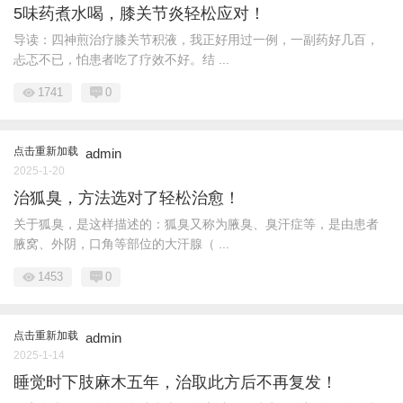
5味药煮水喝，膝关节炎轻松应对！
导读：四神煎治疗膝关节积液，我正好用过一例，一副药好几百，
忐忑不已，怕患者吃了疗效不好。结 ...
1741
0
点击重新加载
admin
2025-1-20
治狐臭，方法选对了轻松治愈！
关于狐臭，是这样描述的：狐臭又称为腋臭、臭汗症等，是由患者
腋窝、外阴，口角等部位的大汗腺（ ...
1453
0
点击重新加载
admin
2025-1-14
睡觉时下肢麻木五年，治取此方后不再复发！