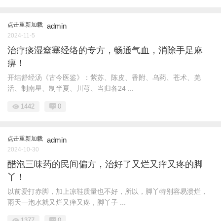
点击重新加载
admin
2024-11-5
治疗痰湿窒塞经络的专方，畅通气血，消除手足麻
痹！
开结舒经汤《古今医鉴》：紫苏、陈皮、香附、乌药、苍术、羌
活、制南星、制半夏、川芎、当归各24 ...
1442
0
点击重新加载
admin
2024-10-30
醋泡三味药的民间偏方，治好了又烂又痒又疼的脚
丫！
以前爱打赤脚，加上凉鞋质量也不好，所以，脚丫特别容易溃烂，
雨天一泡水就又烂又痒又疼，脚丫子 ...
1377
0