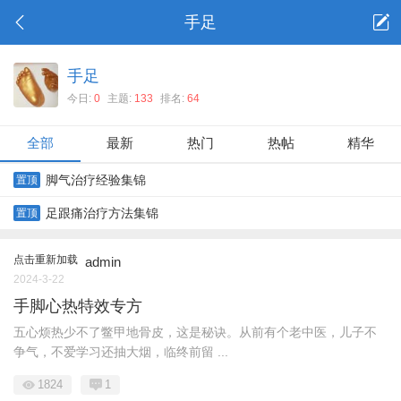
手足
手足
今日:
0
主题:
133
排名:
64
全部
最新
热门
热帖
精华
脚气治疗经验集锦
置顶
足跟痛治疗方法集锦
置顶
点击重新加载
admin
2024-3-22
手脚心热特效专方
五心烦热少不了鳖甲地骨皮，这是秘诀。从前有个老中医，儿子不
争气，不爱学习还抽大烟，临终前留 ...
1824
1