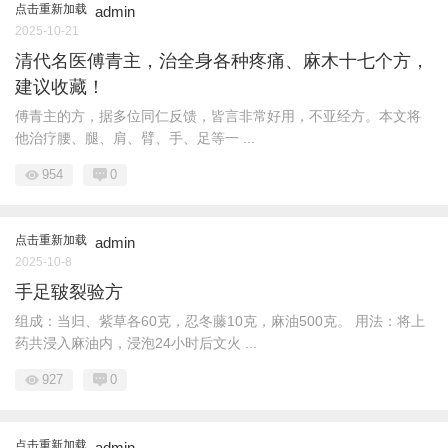
点击重新加载
admin
2025-10-21
清代名医傅青主，治全身各种疼痛、麻木十七个方，
建议收藏！
傅青主的方，据多位同仁反馈，皆言非常好用，不亚经方。本文将
他治疗腰、腿、肩、臂、手、足等一 ...
954
0
点击重新加载
admin
2025-10-8
手足皲裂验方
组成：当归、紫草各60克，忍冬藤10克，麻油500克。 用法：将上
药共浸入麻油内，浸泡24小时后文火 ...
927
0
点击重新加载
admin