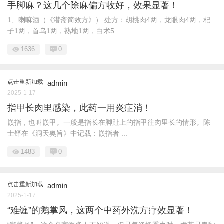
手脚麻？这几个除麻偏方收好，效果显著！
1、喇嘛酒（《潜斋简效方》） 处方：胡桃肉4两，龙眼肉4两，杞
子1两，首乌1两，熟地1两，白术5 ...
1636
0
点击重新加载
admin
2025-1-17
指甲长肉里感染，此药一用炎症消！
嵌指，也叫嵌甲。一般是指长在脚趾上的指甲往肉里长的情形。陈
士铎在《洞天奥旨》中记载：嵌指者 ...
1483
0
点击重新加载
admin
2025-1-17
“难缠”的鹅掌风，这两个中药外洗方疗效显著！