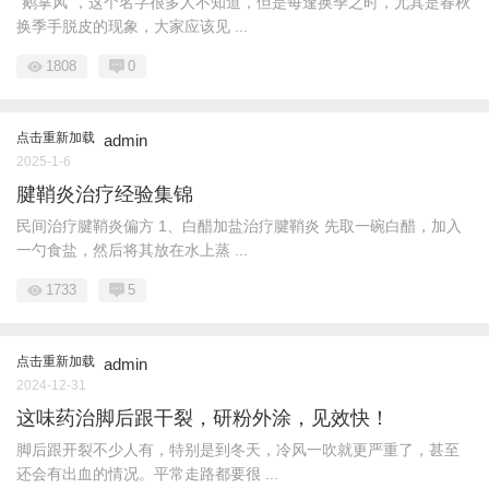
“鹅掌风”，这个名字很多人不知道，但是每逢换季之时，尤其是春秋
换季手脱皮的现象，大家应该见 ...
1808
0
点击重新加载
admin
2025-1-6
腱鞘炎治疗经验集锦
民间治疗腱鞘炎偏方 1、白醋加盐治疗腱鞘炎 先取一碗白醋，加入
一勺食盐，然后将其放在水上蒸 ...
1733
5
点击重新加载
admin
2024-12-31
这味药治脚后跟干裂，研粉外涂，见效快！
脚后跟开裂不少人有，特别是到冬天，冷风一吹就更严重了，甚至
还会有出血的情况。平常走路都要很 ...