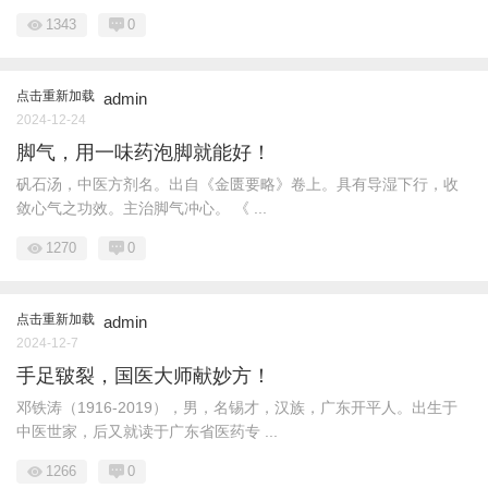
1343
0
点击重新加载
admin
2024-12-24
脚气，用一味药泡脚就能好！
矾石汤，中医方剂名。出自《金匮要略》卷上。具有导湿下行，收
敛心气之功效。主治脚气冲心。 《 ...
1270
0
点击重新加载
admin
2024-12-7
手足皲裂，国医大师献妙方！
邓铁涛（1916-2019），男，名锡才，汉族，广东开平人。出生于
中医世家，后又就读于广东省医药专 ...
1266
0