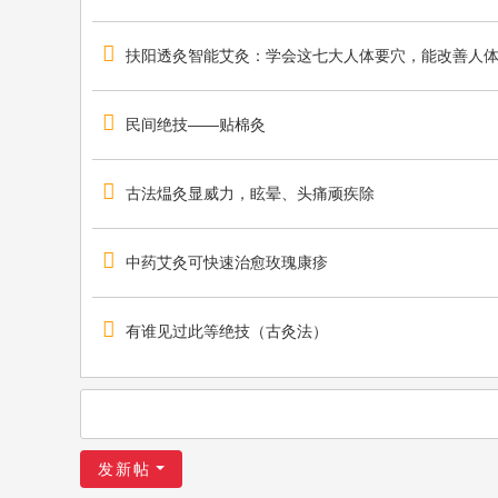
扶阳透灸智能艾灸：学会这七大人体要穴，能改善人体80
民间绝技——贴棉灸
古法煴灸显威力，眩晕、头痛顽疾除
中药艾灸可快速治愈玫瑰康疹
有谁见过此等绝技（古灸法）
发新帖