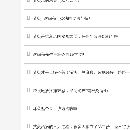
艾灸治病总集（取穴归类）
艾灸--谢锡亮：灸法的要诀与技巧
艾灸是抗衰老的秘密武器，任何年龄开始都不晚！
谢锡亮先生讲施灸的15大要则
艾灸才是止痒圣药！湿疹、荨麻疹、皮肤瘙痒，统统一
带状疱疹疼痛难忍，民间绝技“铺棉灸”治疗
耳朵贴个豆，快速治咳嗽
艾灸治病的三大过程，很多人输在了第二步，怪不得没效