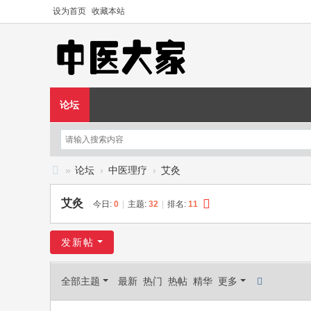
设为首页
收藏本站
论坛
»
论坛
›
中医理疗
›
艾灸
中
艾灸
今日:
0
|
主题:
32
|
排名:
11
医
大
发新帖
家
—
全部主题
最新
热门
热帖
精华
更多
—