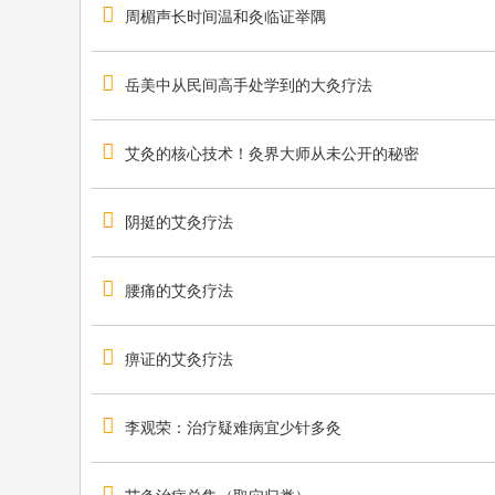
学
周楣声长时间温和灸临证举隅
习
中
岳美中从民间高手处学到的大灸疗法
医
名
艾灸的核心技术！灸界大师从未公开的秘密
家
临
阴挺的艾灸疗法
床
经
验
腰痛的艾灸疗法
最
好
痹证的艾灸疗法
的
平
李观荣：治疗疑难病宜少针多灸
台
！