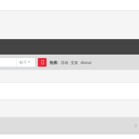
帖子
热搜:
活动
交友
discuz
搜
索