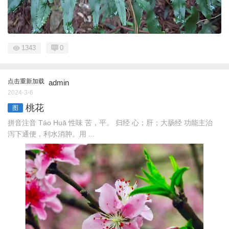
1343
0
点击重新加载
admin
2024-3-6
桃花
图
拼音注音 Táo Huā 性味 苦，平。 归经 心；肝；大肠经 功能主治
泻下通便，利水消肿。用 ...