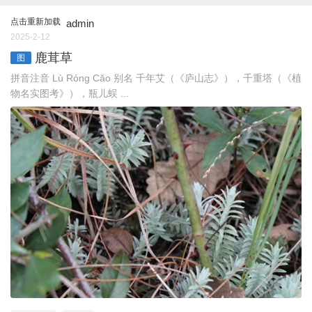
点击重新加载
admin
2025-2-12
鹿茸草
图
拼音注音 Lù Rónɡ Cǎo 别名 千年艾（《庐山志》），千重塔（《植
物名实图考》），瓶儿蜈 ...