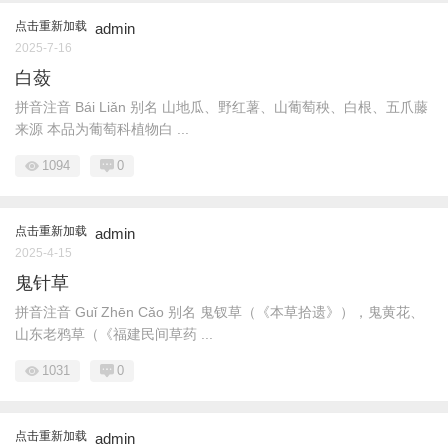
点击重新加载
admin
2025-7-16
白蔹
拼音注音 Bái Liǎn 别名 山地瓜、野红薯、山葡萄秧、白根、五爪藤
来源 本品为葡萄科植物白 ...
1094
0
点击重新加载
admin
2025-4-15
鬼针草
拼音注音 Guǐ Zhēn Cǎo 别名 鬼钗草（《本草拾遗》），鬼黄花、
山东老鸦草（《福建民间草药 ...
1031
0
点击重新加载
admin