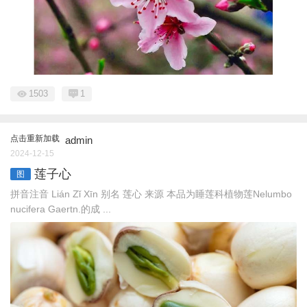
1503
1
点击重新加载
admin
2024-12-15
莲子心
图
拼音注音 Lián Zǐ Xīn 别名 莲心 来源 本品为睡莲科植物莲Nelumbo
nucifera Gaertn.的成 ...