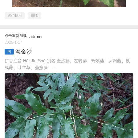
1906
0
点击重新加载
admin
2025-1-17
海金沙
图
拼音注音 Hǎi Jīn Shā 别名 金沙藤、左转藤、蛤蟆藤、罗网藤、铁
线藤、吐丝草、鼎擦藤、 ...