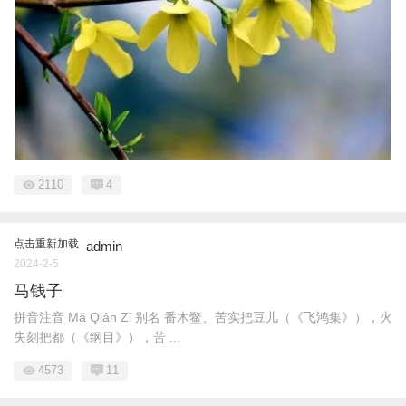
2110
4
点击重新加载
admin
2024-2-5
马钱子
拼音注音 Mǎ Qián Zǐ 别名 番木鳖、苦实把豆儿（《飞鸿集》），火
失刻把都（《纲目》），苦 ...
4573
11