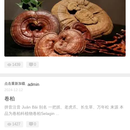
1439
0
点击重新加载
admin
2024-12-12
卷柏
拼音注音 Juǎn Bǎi 别名 一把抓、老虎爪、长生草、万年松 来源 本
品为卷柏科植物卷柏Selagin ...
1427
0