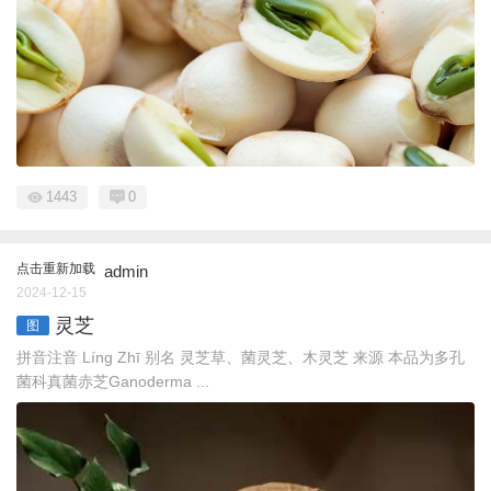
1443
0
点击重新加载
admin
2024-12-15
灵芝
图
拼音注音 Línɡ Zhī 别名 灵芝草、菌灵芝、木灵芝 来源 本品为多孔
菌科真菌赤芝Ganoderma ...