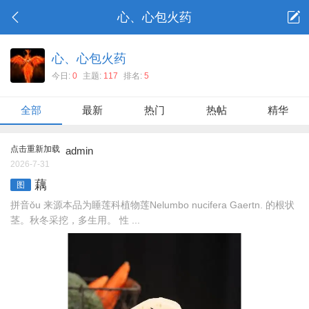
心、心包火药
心、心包火药
今日:
0
主题:
117
排名:
5
全部
最新
热门
热帖
精华
点击重新加载
admin
2026-7-31
藕
图
拼音ǒu 来源本品为睡莲科植物莲Nelumbo nucifera Gaertn. 的根状
茎。秋冬采挖，多生用。 性 ...