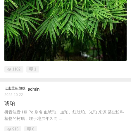
1102
1
点击重新加载
admin
2025-10-22
琥珀
拼音注音 Hǔ Pò 别名 血琥珀、血珀、红琥珀、光珀 来源 某些松科
植物的树脂，埋于地层年久而 ...
915
0