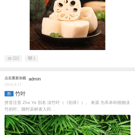
222
1
点击重新加载
admin
2024-4-17
竹叶
图
拼音注音 Zhú Yè 别名 淡竹叶（《别录》）。 来源 为禾本科植物淡
竹的叶。随时采鲜者入药 ...