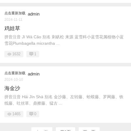
点击重新加载
admin
2024-11-11
鸡娃草
拼音注音 Jī Wá Cǎo 别名 刺矾松 来源 蓝雪科小蓝雪花属植物小蓝
雪花Plumbagella micrantha ...
1632
1
点击重新加载
admin
2024-10-10
海金沙
拼音注音 Hǎi Jīn Shā 别名 金沙藤、左转藤、蛤蟆藤、罗网藤、铁
线藤、吐丝草、鼎擦藤、猛古 ...
1465
0