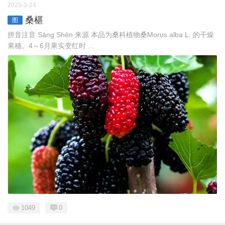
2025-3-24
桑椹
图
拼音注音 Sānɡ Shēn 来源 本品为桑科植物桑Morus alba L. 的干燥
果穗。4～6月果实变红时 ...
1049
0