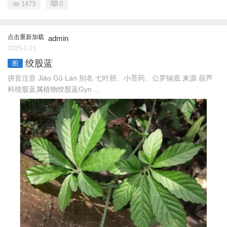
1473
0
点击重新加载
admin
2025-1-21
绞股蓝
图
拼音注音 Jiǎo Gǔ Lán 别名 七叶胆、小苦药、公罗锅底 来源 葫芦
科绞股蓝属植物绞股蓝Gyn ...