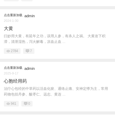
点击重新加载
admin
2024-1-30
大黄
曰妙用大黄，有延年之功，误用人参，有杀人之祸。 大黄攻下积
滞，清泄湿热，泻火解毒，凉血止血 ...
2784
7
点击重新加载
admin
2025-9-17
心胞经用药
治疗心包经的中草药以活血化瘀、通络止痛、安神定悸为主，常用
药物包括丹参、酸枣仁、远志、黄连 ...
941
0