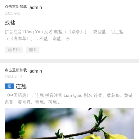
点击重新加载
admin
2025-9-2
戎盐
拼音注音 Rónɡ Yán 别名 胡盐（《别录》），秃登盐、阴土盐
（《唐本草》），石盐、寒盐、冰 ...
919
0
点击重新加载
admin
2024-4-13
连翘
图
《中国药典》：连翘 拼音注音 Lián Qiáo 别名 连壳、黄花条、黄链
条花、黄奇丹、青翘、落翘 ...