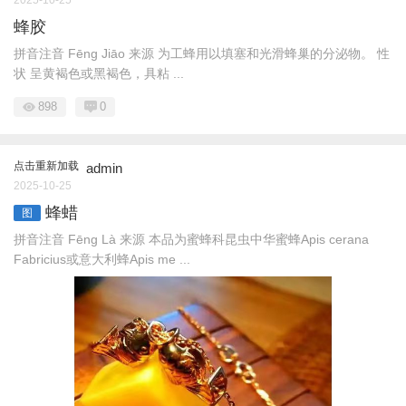
蜂胶
拼音注音 Fēnɡ Jiāo 来源 为工蜂用以填塞和光滑蜂巢的分泌物。 性
状 呈黄褐色或黑褐色，具粘 ...
898
0
点击重新加载
admin
2025-10-25
蜂蜡
图
拼音注音 Fēnɡ Là 来源 本品为蜜蜂科昆虫中华蜜蜂Apis cerana
Fabricius或意大利蜂Apis me ...