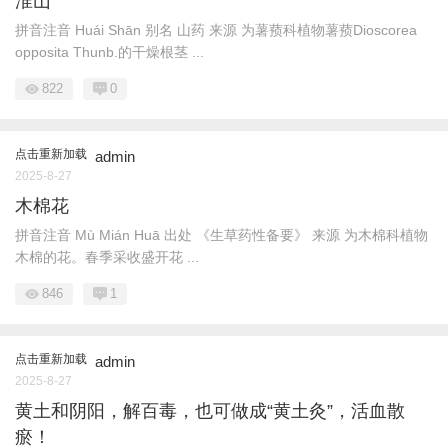
淮山
拼音注音 Huái Shān 别名 山药 来源 为薯蓣科植物薯蓣Dioscorea
opposita Thunb.的干燥根茎 ...
822
0
点击重新加载
admin
2025-8-27
木棉花
拼音注音 Mù Mián Huā 出处 《生草药性备要》 来源 为木棉科植物
木棉的花。春季采收盛开花 ...
846
1
点击重新加载
admin
2025-8-27
黄土和阴阳，解百毒，也可做成“黄土灸”，活血散
瘀！