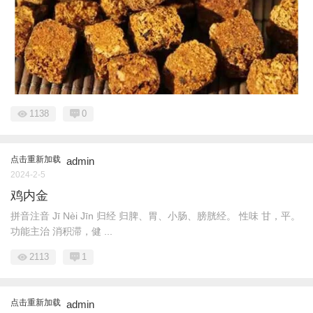
1138
0
点击重新加载
admin
2024-2-5
鸡内金
拼音注音 Jī Nèi Jīn 归经 归脾、胃、小肠、膀胱经。 性味 甘，平。
功能主治 消积滞，健 ...
2113
1
点击重新加载
admin