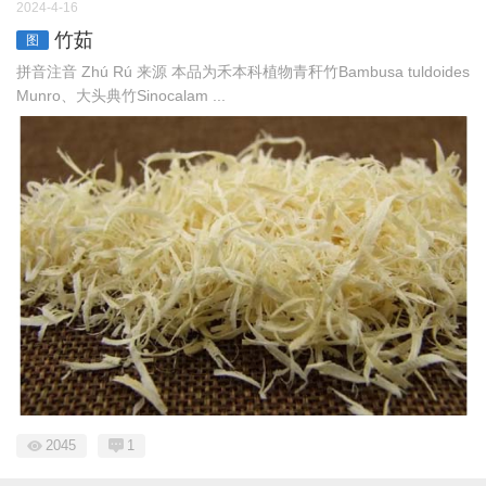
2024-4-16
竹茹
图
拼音注音 Zhú Rú 来源 本品为禾本科植物青秆竹Bambusa tuldoides
Munro、大头典竹Sinocalam ...
2045
1