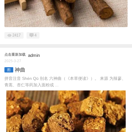
2417
4
点击重新加载
admin
2025-3-27
神曲
图
拼音注音 Shén Qū 别名 六神曲（《本草便读》）。 来源 为辣蓼、
青蒿、杏仁等药加入面粉或 ...