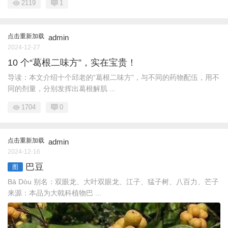
2119
1
点击重新加载
admin
2024-12-27
10 个“葛根二味方”，实在宝贵！
导读：本文介绍十个邱老的“葛根二味方”，与不同的药物配伍，用不
同的剂量，分别发挥出葛根解肌 ...
1704
0
点击重新加载
admin
2024-12-16
巴豆
图
Bā Dòu 别名：双眼龙、大叶双眼龙、江子、猛子树、八百力、芒子
来源：本品为大戟科植物巴 ...