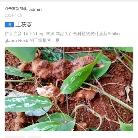
点击重新加载
admin
2024-4-19
土茯苓
图
拼音注音 Tǔ Fú Línɡ 来源 本品为百合科植物光叶菝葜Smilax
glabra Roxb.的干燥根茎。夏 ...