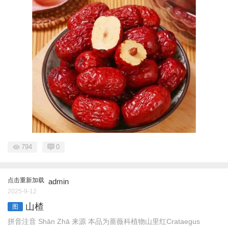
794
0
点击重新加载
admin
2025-9-12
山楂
图
拼音注音 Shān Zhā 来源 本品为蔷薇科植物山里红Crataegus