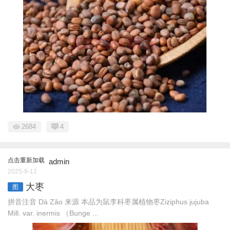
2684
4
点击重新加载
admin
2025-9-12
大枣
图
拼音注音 Dà Zǎo 来源 本品为鼠李科枣属植物枣Ziziphus jujuba
Mill. var. inermis （Bunge ...