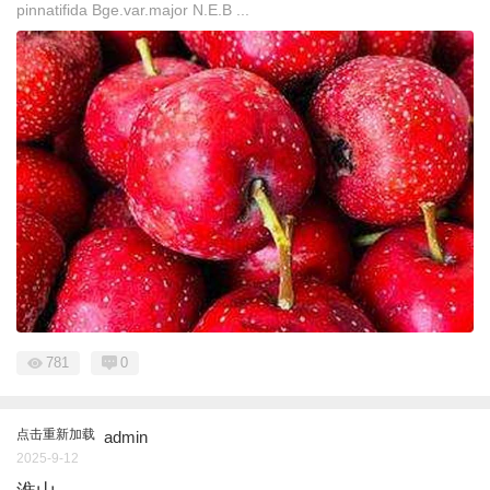
pinnatifida Bge.var.major N.E.B ...
781
0
点击重新加载
admin
2025-9-12