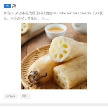
藕
图
拼音ǒu 来源本品为睡莲科植物莲Nelumbo nucifera Gaertn. 的根状
茎。秋冬采挖，多生用。 性 ...
624
0