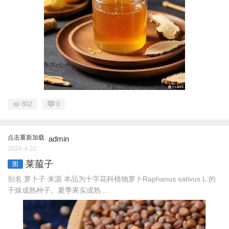
802
0
点击重新加载
admin
2024-4-22
莱菔子
图
别名 萝卜子 来源 本品为十字花科植物萝卜Raphanus sativus L.的
干燥成熟种子。夏季果实成熟 ...