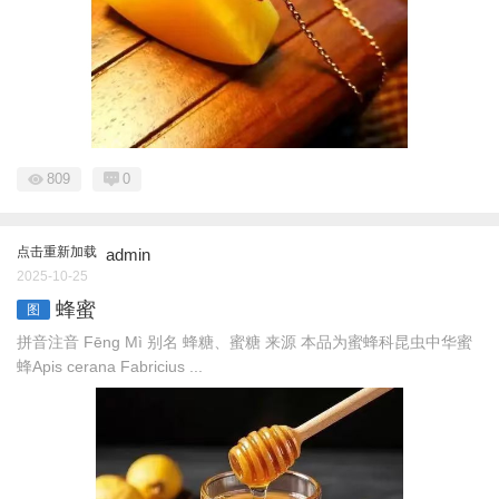
809
0
点击重新加载
admin
2025-10-25
蜂蜜
图
拼音注音 Fēnɡ Mì 别名 蜂糖、蜜糖 来源 本品为蜜蜂科昆虫中华蜜
蜂Apis cerana Fabricius ...