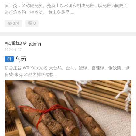
黄土灸，又称隔泥灸。是黄土以水调和制成泥饼，以泥饼为间隔而
进行施灸的一种灸法。 黄土灸最早 ...
874
0
点击重新加载
admin
2024-4-17
乌药
图
拼音注音 Wū Yào 别名 天台乌、台乌、矮樟、香桂樟、铜钱柴、班
皮柴 来源 本品为樟科植物 ...