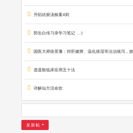
升陷祛瘀汤验案4则
郭生白传习录学习笔记
...
2
国医大师徐景藩：抑肝健脾、温化痰湿等法治痰泻，效
逍遥散临床应用五十法
详解仙方活命饮
发新帖