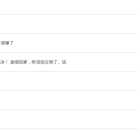
方就够了
决！ 放假回家，听说伯父病了。说
！