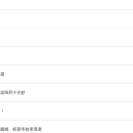
！
旺盛
其这味药十分妙
效！
腰腿痛、眩晕等效果显著