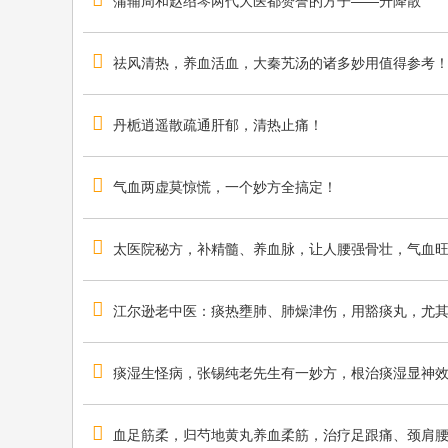
蒲辅周和赵绍琴两代大医都赞誉的方子——升降散
祛风清热，养血活血，大秦艽汤的诸多妙用值得参考
丹栀逍遥散疏通肝郁，清热止痛！
气血两虚莫惊慌，一个妙方全搞定！
太医院秘方，补精髓、养血脉，让人腰强骨壮，气血
江尔逊老中医：痰热壅肺、肺燥津伤，用豁痰丸，尤
痰湿生怪病，张锡纯老先生有一妙方，根治痰湿显神
血足筋柔，归芍地黄丸养血柔筋，治疗足跟痛、颈肩