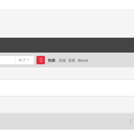
帖子
热搜:
活动
交友
discuz
搜
索