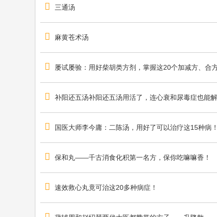
学
三通汤
习
中
麻黄苍术汤
医
名
屡试屡验：用好柴胡类方剂，掌握这20个加减方、合
家
临
补阳还五汤补阳还五汤用活了，连心衰和尿毒症也能解
床
经
验
国医大师李今庸：二陈汤，用好了可以治疗这15种病
最
好
保和丸——千古消食化积第一名方，保你吃嘛嘛香！
的
平
速效救心丸竟可治这20多种病症！
台
！