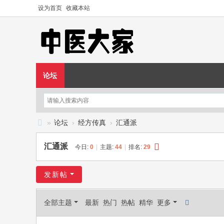
设为首页
收藏本站
论坛
»
论坛
›
经方传真
›
汇通派
中
汇通派
今日:
0
|
主题:
44
|
排名:
29
医
大
发新帖
家
—
全部主题
最新
热门
热帖
精华
更多
—