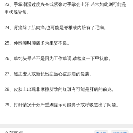
23、手掌潮湿过度兴奋或紧张时手掌会出汗,若常如此则可能是
甲状腺异常。
24、背痛除了肌肉痛,也可能是脊椎或内脏有了毛病。
25、伸懒腰时腰痛多为坐姿不良。
26、单纯头晕若不是因为工作单调,请检查一下甲状腺。
27、黑痣变大或新长出痣当心皮肤癌的侵袭。
28、皮肤上出现非摩擦所致的红斑有可能是肝病的前兆。
29、打鼾情况十分严重则提示可能鼻子或呼吸道出了问题。