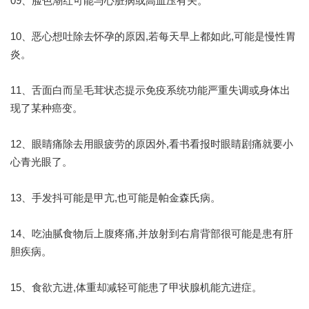
09、脸色潮红可能与心脏病或高血压有关。
10、恶心想吐除去怀孕的原因,若每天早上都如此,可能是慢性胃
炎。
11、舌面白而呈毛茸状态提示免疫系统功能严重失调或身体出
现了某种癌变。
12、眼睛痛除去用眼疲劳的原因外,看书看报时眼睛剧痛就要小
心青光眼了。
13、手发抖可能是甲亢,也可能是帕金森氏病。
14、吃油腻食物后上腹疼痛,并放射到右肩背部很可能是患有肝
胆疾病。
15、食欲亢进,体重却减轻可能患了甲状腺机能亢进症。