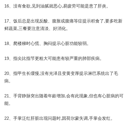
16、没有食欲,见到油腻就恶心,易疲劳可能是患了肝炎。
17、饭后总是出现反酸、腹胀或腹痛等症提示积食了,要多吃新
鲜蔬菜,三餐要注意清淡、好消化。
18、爬楼梯时心慌、胸闷提示心脏功能较弱。
19、指尖比指节更粗大可能患有较严重的肺部疾病。
20、指甲生长缓慢,没有光泽且变黄变厚提示淋巴系统出了毛
病。
21、手背静脉突出随着年龄增加,会有此现象,但也有心脏病的可
能。
22、手掌泛红肝脏出现问题时,因荷尔蒙失调,手掌会发红。