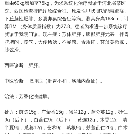
重由60kg增加至75kg，为求系统化治疗就诊于河北省某医
院。西医检查排除库欣综合征、原发性甲状腺功能减退症、
下丘脑性肥胖、多囊卵巢综合征等病。测其身高163cm，计
算BMI（身体质量指数）为27.8。患者为求进一步系统诊疗
就诊于我院门诊。现主症：形体肥胖，腹部肥胖尤甚，伴胃
脘堵闷，嗳气，大便稀溏，不畅感。舌质红，苔薄黄微腻，
脉弦滑。
西医诊断：肥胖。
中医诊断：肥胖症（肝胃不和，痰浊内蕴证）。
治法：芳香化浊健脾。
处方：茵陈15g，广藿香15g，佩兰12g，蒲公英12g，砂仁
9g（后下），白蔻仁9g（后下），黄连12g，木香12g，清
半夏9g，瓜蒌12g，苍术9g，葛根9g，炒薏苡仁20g，白术