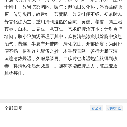
于胸中，故胃脘部堵闷、嗳气；湿浊日久化热，湿热蕴结肠
腑，传导失司，故舌红、苔黄腻，兼见排便不畅。初诊时以
芳香化浊为主，重用清利湿热的茵陈、黄连、藿香、佩兰治
其标，白术、白扁豆、薏苡仁、苍术健脾治其本；针对胃脘
堵闷，取小陷胸汤医理于其中，瓜蒌清热涤痰以除胸中痰热
浊气，黄连、半夏辛开苦降，清化痰浊、开郁除痞；为解排
便不畅，借香连丸配伍之妙，木香行苦降，善行大肠气滞，
黄连清热燥湿，久服厚肠胃。二诊时患者湿热症状得到改
善，将清热化湿药减量，并加茯苓增健脾之力，随症变通，
其效甚佳。
全部回复
看全部
倒序浏览