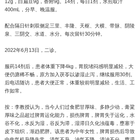
12g，白扁豆9g，香附9g。14剂，每日1剂，水煎取汁
400mL，分早、晚温服。
配合隔日针刺双侧足三里、丰隆、天枢、大横、带脉、阴陵
泉、三阴交、水道、水分。每次留针30分钟。
2022年6月13日，二诊。
服药14剂后，患者体重下降4kg，胃脘堵闷感明显减轻，大
便仍溏稀不畅，原方加入茯苓以渗湿止泻，继续服用30剂。
后电话随访，患者大便正常，体重较前明显减轻，生活、工
作如常。
按：李教授认为，当今人们过食肥甘厚味、多静少动，膏粱
厚味之品超过脾胃运化能力，损伤脾胃，脾胃失于运化，水
谷不化，水反为湿，谷反为滞，湿滞日久化浊蕴毒，壅塞于
皮下组织，渐趋肥胖。该患者为中年女性，脾胃损伤后导致
中焦气机升降失常，清气不升，浊气不降，清浊不分，壅滞