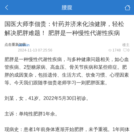
腰腹
国医大师李佃贵：针药并济来化浊健脾，轻松
解决肥胖难题！ 肥胖是一种慢性代谢性疾病
点击重新加载
admin
楼主
2024-11-13 07:25:56
1748
0
肥胖是一种慢性代谢性疾病，与多种健康问题相关，如心血
管疾病、2型糖尿病、高血压、骨关节疾病和某些癌症。肥
胖的成因复杂，包括遗传、生活方式、饮食习惯、心理因素
等。今天我们跟随李佃贵老师学习一则肥胖医案。
刘某，女，41岁。2022年5月30日初诊。
主诉：单纯性肥胖1年余。
现病史：患者1年前身体逐渐开始肥胖，未予重视。1年间体