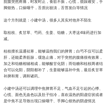
脘腹突然疼痛，时发时止，食欲不振，心慌，烦躁难安，手
脚烦热，口燥咽干，舌质比较淡，舌苔发白等情况
这个方剂就是：小建中汤，很多人其实对他并不陌生
取桂枝、炙甘草、芍药、生姜、饴糖，大枣这4味药进行加
减。
桂枝擅长温通祛寒，能够温煦我们的脾胃；白芍不仅可以柔
肝，还能柔养筋脉，缓急止痛，对于突然的腹痛很有效果，
加之和饴糖相辅相成，能够酸甘化阴；而饴糖和桂枝两者结
合可以化阳，阴阳都补了，生姜能够温补中焦，最后炙甘草
补脾和胃，调和诸药。
小建中汤还可以调理中焦脾胃不足，气血不足引起的心悸、
心慌、面色无血色以及肚子怕冷，喜欢温热的阳虚症状或者
是中焦不足导致出现口燥咽干、手脚心烦热的阴虚情况