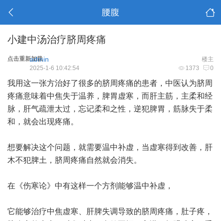
腰腹
小建中汤治疗脐周疼痛
点击重新加载
admin
楼主
2025-1-6 10:42:54
1373
0
我用这一张方治好了很多的脐周疼痛的患者，中医认为脐周
疼痛意味着中焦失于温养，脾胃虚寒，而肝主筋，主柔和经
脉，肝气疏泄太过，忘记柔和之性，逆犯脾胃，筋脉失于柔
和，就会出现疼痛。
想要解决这个问题，就需要温中补虚，当虚寒得到改善，肝
木不犯脾土，脐周疼痛自然就会消失。
在《伤寒论》中有这样一个方剂能够温中补虚，
它能够治疗中焦虚寒、肝脾失调导致的脐周疼痛，肚子疼，