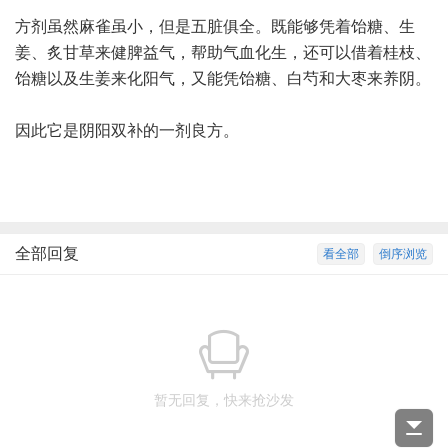
方剂虽然麻雀虽小，但是五脏俱全。既能够凭着饴糖、生
姜、炙甘草来健脾益气，帮助气血化生，还可以借着桂枝、
饴糖以及生姜来化阳气，又能凭饴糖、白芍和大枣来养阴。
因此它是阴阳双补的一剂良方。
全部回复
看全部
倒序浏览
暂无回复，快来抢沙发