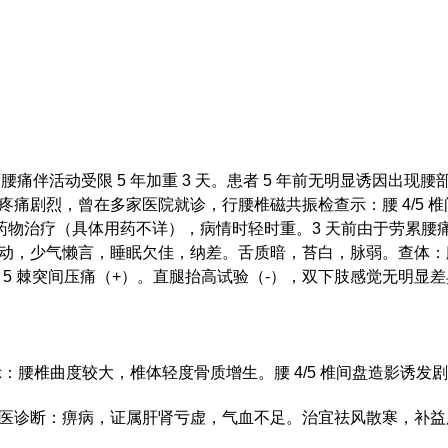
14 日。腰痛伴活动受限 5 年加重 3 天。患者 5 年前无明显诱
疼痛剧烈，曾在多家医院就诊，行腰椎磁共振检查示：腰 4/5 
服药物治疗（具体用药不详），病情时轻时重。3 天前由于劳累
动，少气懒言，睡眠欠佳，纳差。舌质暗，苔白，脉弱。查体：
第 5 棘突间压痛（+）。直腿抬高试验（-），双下肢感觉无明
片示：腰椎曲度较大，椎体轻度骨质增生。腰 4/5 椎间盘造影诱发
医诊断：痹病，证属肝肾亏虚，气血不足。治宜祛风散寒，补益