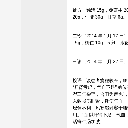
处方：独活 15g，桑寄生 20
20g，牛膝 30g，甘草 6g
二诊（2014 年 1 月 
15g，桃仁 10g，5 剂，水
三诊（2014 年 1 月 
按语：该患者病程较长，腰
“肝肾亏虚，气血不足” 
湿三气杂至，合而为痹也”
以致损伤肝肾，耗伤气血，
屈伸不利，风寒湿邪客于腰
用。” 所以肝肾不足，气
活寄生汤加减。