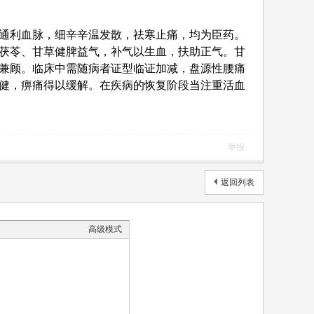
通利血脉，细辛辛温发散，祛寒止痛，均为臣药。
茯苓、甘草健脾益气，补气以生血，扶助正气。甘
兼顾。临床中需随病者证型临证加减，盘源性腰痛
健，痹痛得以缓解。在疾病的恢复阶段当注重活血
举报
返回列表
高级模式