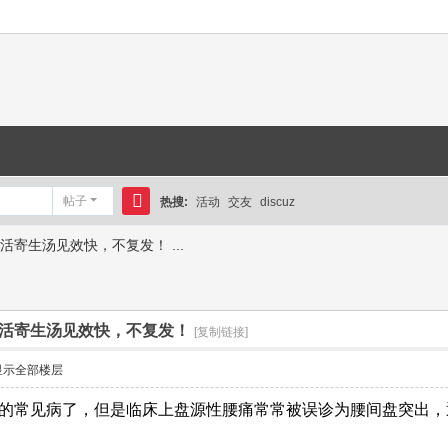
帖子
热搜:
活动
交友
discuz
搜
寄生汤见效快，不复发！ ...
索
活寄生汤见效快，不复发！
[复制链接]
显示全部楼层
的常见病了，但是临床上盘源性腰痛常常被误诊为腰间盘突出，