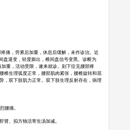
因出现腰部疼痛，劳累后加重，休息后缓解，未作诊治。近
椎间盘退变，轻度膨出，椎间盘信号变黑。诊断为
腰痛加重，活动受限，遂来就诊。刻下症见腰部疼
腰椎生理弧度正常，腰部肌肉紧张，腰椎旋转和屈
显差异，双下肢肌力正常。双下肢生理反射存在，病理
剧烈腰痛。
肝肾。拟方独活寄生汤加减。