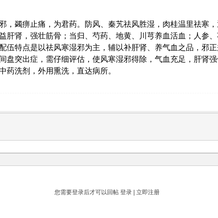
邪，蠲痹止痛，为君药。防风、秦艽祛风胜湿，肉桂温里祛寒，
益肝肾，强壮筋骨；当归、芍药、地黄、川芎养血活血；人参、
配伍特点是以祛风寒湿邪为主，辅以补肝肾、养气血之品，邪正
间盘突出症，需仔细评估，使风寒湿邪得除，气血充足，肝肾强
中药洗剂，外用熏洗，直达病所。
您需要登录后才可以回帖
登录
|
立即注册