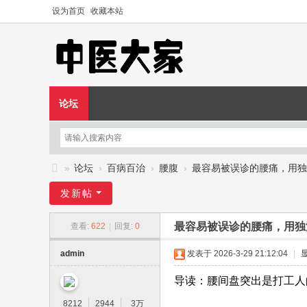
设为首页
收藏本站
论坛
»
论坛
›
百病百治
›
腰腹
›
最容易被误诊的腰痛，用独活
中
发新帖
医
最容易被误诊的腰痛，用独
查看:
622
|
回复:
0
大
家
admin
发表于 2026-3-29 21:12:04
|
—
导读：腰间盘突出是打工人
—
8212
2944
3万