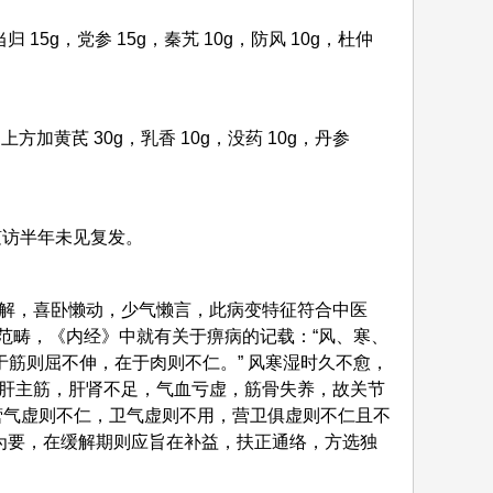
当归 15g，党参 15g，秦艽 10g，防风 10g，杜仲
方加黄芪 30g，乳香 10g，没药 10g，丹参
后随访半年未见复发。
解，喜卧懒动，少气懒言，此病变特征符合中医
的范畴，《内经》中就有关于痹病的记载：“风、寒、
于筋则屈不伸，在于肉则不仁。” 风寒湿时久不愈，
肝主筋，肝肾不足，气血亏虚，筋骨失养，故关节
营气虚则不仁，卫气虚则不用，营卫俱虚则不仁且不
为要，在缓解期则应旨在补益，扶正通络，方选独