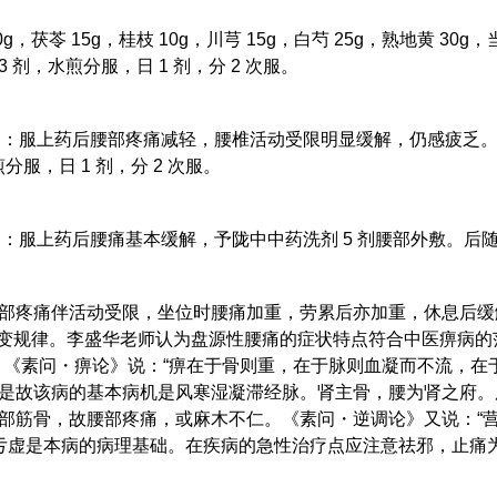
g，茯苓 15g，桂枝 10g，川芎 15g，白芍 25g，熟地黄 30g，
。3 剂，水煎分服，日 1 剂，分 2 次服。
17 日）：服上药后腰部疼痛减轻，腰椎活动受限明显缓解，仍感疲乏。上
煎分服，日 1 剂，分 2 次服。
22 日）：服上药后腰痛基本缓解，予陇中中药洗剂 5 剂腰部外敷。
部疼痛伴活动受限，坐位时腰痛加重，劳累后亦加重，休息后缓
的传变规律。李盛华老师认为盘源性腰痛的症状特点符合中医痹病
，《素问・痹论》说：“痹在于骨则重，在于脉则血凝而不流，在
是故该病的基本病机是风寒湿凝滞经脉。肾主骨，腰为肾之府。
部筋骨，故腰部疼痛，或麻木不仁。《素问・逆调论》又说：“
血亏虚是本病的病理基础。在疾病的急性治疗点应注意祛邪，止痛