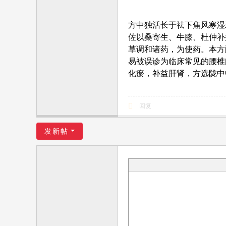
方中独活长于祛下焦风寒湿
佐以桑寄生、牛膝、杜仲补
草调和诸药，为使药。本方
易被误诊为临床常见的腰椎
化瘀，补益肝肾，方选陇中
回复
发新帖