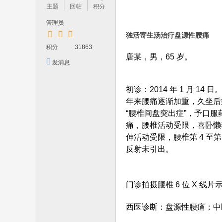
学
主题
回帖
积分
习
管理员
中
独活寄生汤治疗盘源性腰痛
医
积分
31863
唐某，男，65 岁。
名
发消息
家
临
初诊：2014 年 1 月 
床
年来腰痛逐渐加重，久坐后
“腰椎间盘突出症”，予口
经
痛，腰椎活动受限，喜卧懒
验
伸活动受限，腰椎第 4 至
最
反射未引出。
好
的
门诊拍摄腰椎 6 位 X 线
平
台
西医诊断：盘源性腰痛；中
！