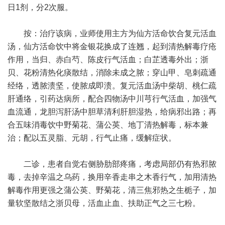
日1剂，分2次服。
按：治疗该病，业师使用主方为仙方活命饮合复元活血
汤，仙方活命饮中将金银花换成了连翘，起到清热解毒疗疮
作用，当归、赤白芍、陈皮行气活血；白芷透毒外出；浙
贝、花粉清热化痰散结，消除未成之脓；穿山甲、皂刺疏通
经络，透脓溃坚，使脓成即溃。复元活血汤中柴胡、桃仁疏
肝通络，引药达病所，配合四物汤中川芎行气活血，加强气
血流通，龙胆泻肝汤中胆草清利肝胆湿热，给病邪出路；再
合五味消毒饮中野菊花、蒲公英、地丁清热解毒，标本兼
治；配以五灵脂、元胡，行气止痛，缓解症状。
二诊，患者自觉右侧胁肋部疼痛，考虑局部仍有热邪脓
毒，去掉辛温之乌药，换用辛香走串之木香行气，加用清热
解毒作用更强之蒲公英、野菊花，清三焦邪热之生栀子，加
量软坚散结之浙贝母，活血止血、扶助正气之三七粉。