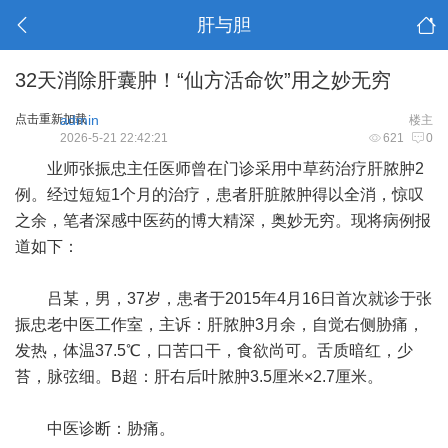
肝与胆
32天消除肝囊肿！“仙方活命饮”用之妙无穷
点击重新加载
admin
楼主
2026-5-21 22:42:21
621
0
业师张振忠主任医师曾在门诊采用中草药治疗肝脓肿2
例。经过短短1个月的治疗，患者肝脏脓肿得以全消，惊叹
之余，笔者深感中医药的博大精深，奥妙无穷。现将病例报
道如下：
吕某，男，37岁，患者于2015年4月16日首次就诊于张
振忠老中医工作室，主诉：肝脓肿3月余，自觉右侧胁痛，
发热，体温37.5℃，口苦口干，食欲尚可。舌质暗红，少
苔，脉弦细。B超：肝右后叶脓肿3.5厘米×2.7厘米。
中医诊断：胁痛。