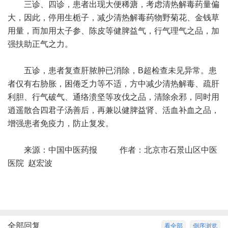
三诊、四诊，患者出现大便稀溏，考虑清热解毒药量偏
大，因此，停用生栀子，减少清热解毒药物野菊花、金钱草
用量，而加用太子参、陈皮等健脾益气，行气理气之品，加
强扶助正气之力。
五诊，患者复查肝脓肿已消除，B超检查未见异常。患
者仅有右胁胀，困倦乏力等不适，方中减少清热解毒、疏肝
利胆、行气破气、通络溃坚等攻伐之品，清除余邪，同时用
逍遥散合四君子汤善后，再兼以健脾益肾、活血补血之品，
增强患者免疫力，防止复发。
来源：中国中医药报 作者：北京市石景山区中医
医院 赵宏波
全部回复
看全部
倒序浏览