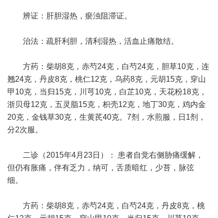
辨证：肝胆湿热，瘀浊阻滞证。
治法：疏肝利胆，清利湿热，活血止痛散结。
方药：柴胡8克，赤芍24克，白芍24克，胆草10克，连
翘24克，丹皮8克，桃仁12克，乌药8克，元胡15克，穿山
甲10克，当归15克，川芎10克，白芷10克，天花粉18克，
浙贝母12克，五灵脂15克，枳壳12克，地丁30克，鸡内金
20克，金钱草30克，生黄芪40克。7剂，水煎服，日1剂，
分2次服。
二诊（2015年4月23日）： 患者自觉右侧胁痛缓解，
但仍有胀痛，伴有乏力，纳可，舌质暗红，少苔，脉弦
细。
方药：柴胡8克，赤芍24克，白芍24克，丹皮8克，桃