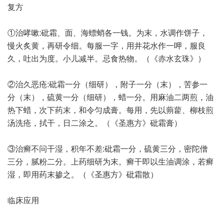
复方
①治哮嗽:砒霜、面、海螵蛸各一钱。为末，水调作饼子，
慢火炙黄，再研令细。每服一字，用井花水作一呷，服良
久，吐出为度。小儿减半。忌食热物。（《赤水玄珠》）
②治久恶疮:砒霜一分（细研），附子一分（末），苦参一
分（末），硫黄一分（细研），蜡一分。用麻油二两煎，油
热下蜡，次下药末，和令匀成膏。每用，先以蒴藋、柳枝煎
汤洗疮，拭干，日二涂之。（《圣惠方》砒霜膏）
③治癣不问干湿，积年不差:砒霜一分，硫黄三分，密陀僧
三分，腻粉二分。上药细研为末。癣干即以生油调涂，若癣
湿，即用药末掺之。（《圣惠方》砒霜散）
临床应用