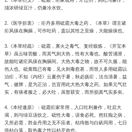
1.《本草衍义》：砒霜，疟家或用，才过剂，则吐泻兼作，
须浓研绿豆汁，仍兼冷水饮。
2.《医学折衷》：疟丹多用砒霜大毒之药，《本草》谓主诸
疟风痰在胸膈，可作吐药，盖以其性之至燥，大能燥痰也。
3.《本草经疏》：砒霜，禀火之毒气、复经煅炼，《开宝本
草》虽云味苦酸，而其气则大热，性有大毒也。酸苦涌泄，
故能吐诸疟风痰在胸膈间。大热大毒之物，故不可久服，能
伤人也。砒黄既已有毒，见火则毒愈甚，而世人多用砒霜以
治疟，不知《内经》云夏伤于暑，秋必疡疟，法当清暑，益
气，健脾，是为正治，岂宜用此大热大毒之药。如果元气壮
实，有痰者服之，必大吐，虽暂获安，而所损真气实多矣。
4.《本经逢原》：砒霜疟家常用，入口吐利兼作，吐后大
渴，则与绿豆汤饮之。砒性大毒，误食必死。然狂痴之病，
又所必需，胜金丹用之无不应者。枯痔散与白矾同用，七日
痔枯白落，取热毒之性以枯歹肉也。