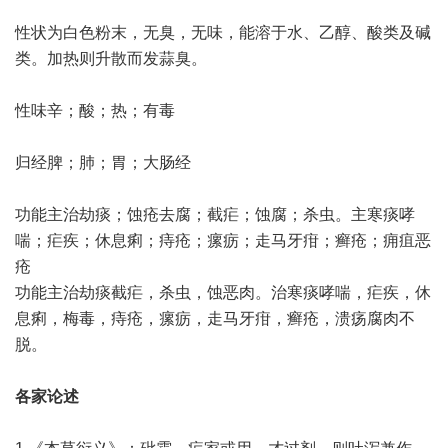
性状为白色粉末，无臭，无味，能溶于水、乙醇、酸类及碱
类。加热则升散而发蒜臭。
性味辛；酸；热；有毒
归经脾；肺；胃；大肠经
功能主治劫痰；蚀疮去腐；截疟；蚀腐；杀虫。主寒痰哮
喘；疟疾；休息痢；痔疮；瘰疬；走马牙疳；癣疮；痈疽恶
疮
功能主治劫痰截疟，杀虫，蚀恶肉。治寒痰哮喘，疟疾，休
息痢，梅毒，痔疮，瘰疬，走马牙疳，癣疮，溃疡腐肉不
脱。
各家论述