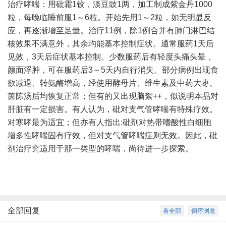
治疗哮喘：用砒霜1铰，淡豆豉1两，加工制成紫金丹1000
粒，每晚临睡前服1～6粒。开始先用1～2粒，如无明显反
应，再逐渐增至足量。治疗11例，除1例合并有肺门淋巴结
核效果不满意外，其余均能基本控制症状。通常服药1天后
见效，3天后症状基本控制。少数服药后有轻度头痛头晕，
颜面浮肿，可在服药后3～5天内自行消失。部分病例出现食
欲减退、转氨酶增高，经使用酵母片、维生素及中药大枣、
茵陈汤后均恢复正常；但有的又出现脑絮++，似说明本品对
肝脏有一定损害。有人认为，砒对支气管哮喘有特殊疗效。
对寒哮最为适宜；但亦有人指出:砒剂对热带嗜酸性白细胞
增多性哮喘固有疗效，但对支气管哮喘症则无效。因此，砒
剂治疗究适用于那一类型的哮喘，尚待进一步探索。
全部回复
看全部
倒序浏览