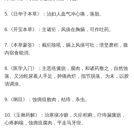
5.《日华子本草》：治妇人血气冲心痛，落胎。
6.《开宝本草》：主诸疟，风痰在胸膈，可作吐药。
7.《本草蒙筌》：截疟除吼，膈上风痰可吐；溃坚磨积，腹
内宿食能消。
8.《医学入门》：主恶疮瘰疬，腐肉，和诸药敷之，自然蚀
落。又治蛇尿着人手足，肿痛肉烂，指节脱落。为末，以胶
清调涂。
9.《纲目》：蚀痈疽败肉，枯痔，杀虫。
10.《玉揪药解》：治寒痰冷癖，久疟积痢，疗痔漏瘰疬，
心疼齁喘，蚀痈疽腐肉，平走马牙疳。