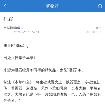
矿物药
砒霜
点击重新加载
admin
楼主
2026-5-23 13:57:11
818
0
拼音Pī Shuānɡ
出处《日华子本草》
来源为砒石经升华而得的精制品，参见"砒石"条。
制法《本草衍义》:"将生砒就置火上，以器覆之，令砒烟上
飞，着覆器，遂凝结，累然下垂如乳尖，长者为胜，平短者
次之。大块者已是下等，片如细屑者极下也，入药当用如乳
尖长者。"